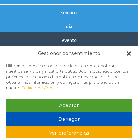
semana
día
evento
Gestionar consentimiento
No hay próximos eventos en este rango de fechas
Utilizamos cookies propias y de terceros para analizar
nuestros servicios y mostrarte publicidad relacionada con tus
preferencias en base a tus hábitos de navegación. Puedes
obtener más información y configurar tus preferencias en
nuestra
Política de Cookies.
Aceptar
sie@sie.org.es
Denegar
C/ Santa Engracia 151, 1º puerta 2 y 3, 28003. Madrid
Política de Privacidad
 |
Política de Cookies
Ver preferencias