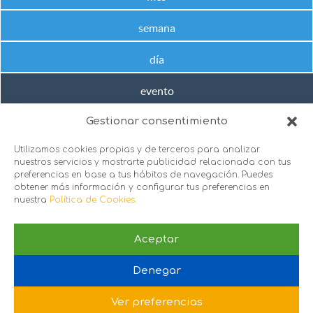
semana
día
evento
Gestionar consentimiento
No hay próximos eventos en este rango de fechas
Utilizamos cookies propias y de terceros para analizar
nuestros servicios y mostrarte publicidad relacionada con tus
preferencias en base a tus hábitos de navegación. Puedes
obtener más información y configurar tus preferencias en
nuestra
Política de Cookies.
Aceptar
sie@sie.org.es
Denegar
C/ Santa Engracia 151, 1º puerta 2 y 3, 28003. Madrid
Política de Privacidad
 |
Política de Cookies
Ver preferencias