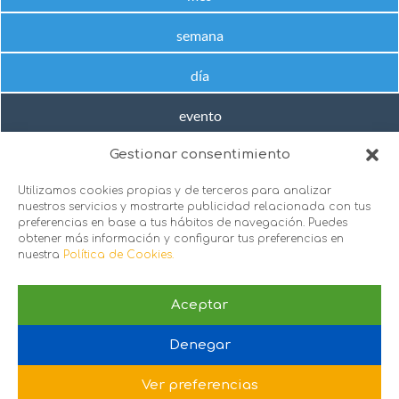
semana
día
evento
Gestionar consentimiento
No hay próximos eventos en este rango de fechas
Utilizamos cookies propias y de terceros para analizar
nuestros servicios y mostrarte publicidad relacionada con tus
preferencias en base a tus hábitos de navegación. Puedes
obtener más información y configurar tus preferencias en
nuestra
Política de Cookies.
Aceptar
sie@sie.org.es
Denegar
C/ Santa Engracia 151, 1º puerta 2 y 3, 28003. Madrid
Política de Privacidad
 |
Política de Cookies
Ver preferencias