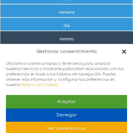
semana
día
evento
Gestionar consentimiento
No hay próximos eventos en este rango de fechas
Utilizamos cookies propias y de terceros para analizar
nuestros servicios y mostrarte publicidad relacionada con tus
preferencias en base a tus hábitos de navegación. Puedes
obtener más información y configurar tus preferencias en
nuestra
Política de Cookies.
Aceptar
sie@sie.org.es
Denegar
C/ Santa Engracia 151, 1º puerta 2 y 3, 28003. Madrid
Política de Privacidad
 |
Política de Cookies
Ver preferencias