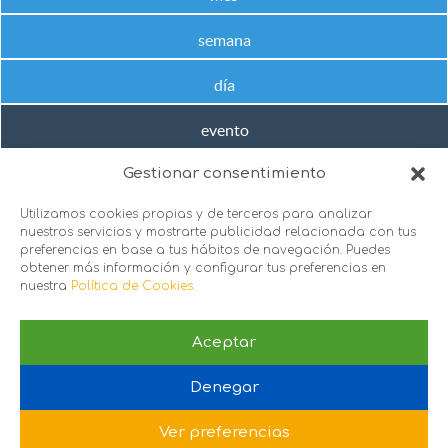
semana
día
evento
Gestionar consentimiento
No hay próximos eventos en este rango de fechas
Utilizamos cookies propias y de terceros para analizar
nuestros servicios y mostrarte publicidad relacionada con tus
preferencias en base a tus hábitos de navegación. Puedes
obtener más información y configurar tus preferencias en
nuestra
Política de Cookies.
Aceptar
sie@sie.org.es
Denegar
C/ Santa Engracia 151, 1º puerta 2 y 3, 28003. Madrid
Política de Privacidad
 |
Política de Cookies
Ver preferencias