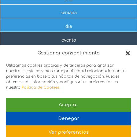
semana
día
evento
Gestionar consentimiento
No hay próximos eventos en este rango de fechas
Utilizamos cookies propias y de terceros para analizar
nuestros servicios y mostrarte publicidad relacionada con tus
preferencias en base a tus hábitos de navegación. Puedes
obtener más información y configurar tus preferencias en
nuestra
Política de Cookies.
Aceptar
sie@sie.org.es
Denegar
C/ Santa Engracia 151, 1º puerta 2 y 3, 28003. Madrid
Política de Privacidad
 |
Política de Cookies
Ver preferencias