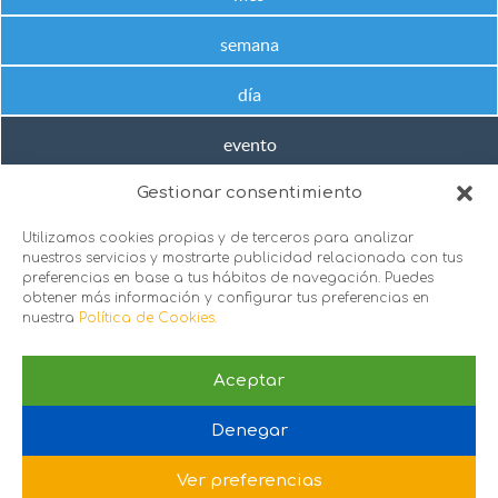
semana
día
evento
Gestionar consentimiento
No hay próximos eventos en este rango de fechas
Utilizamos cookies propias y de terceros para analizar
nuestros servicios y mostrarte publicidad relacionada con tus
preferencias en base a tus hábitos de navegación. Puedes
obtener más información y configurar tus preferencias en
nuestra
Política de Cookies.
Aceptar
sie@sie.org.es
Denegar
C/ Santa Engracia 151, 1º puerta 2 y 3, 28003. Madrid
Política de Privacidad
 |
Política de Cookies
Ver preferencias