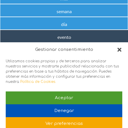
semana
día
evento
Gestionar consentimiento
No hay próximos eventos en este rango de fechas
Utilizamos cookies propias y de terceros para analizar
nuestros servicios y mostrarte publicidad relacionada con tus
preferencias en base a tus hábitos de navegación. Puedes
obtener más información y configurar tus preferencias en
nuestra
Política de Cookies.
Aceptar
sie@sie.org.es
Denegar
C/ Santa Engracia 151, 1º puerta 2 y 3, 28003. Madrid
Política de Privacidad
 |
Política de Cookies
Ver preferencias