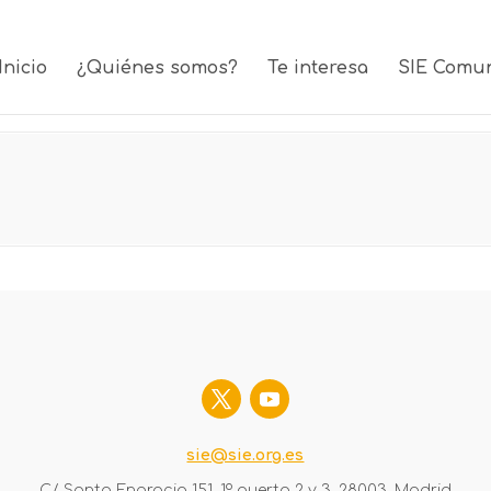
Inicio
¿Quiénes somos?
Te interesa
SIE Comu
sie@sie.org.es
C/ Santa Engracia 151, 1º puerta 2 y 3, 28003. Madrid