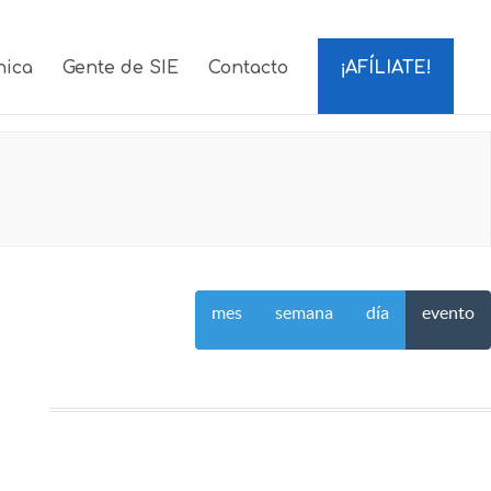
nica
Gente de SIE
Contacto
¡AFÍLIATE!
mes
semana
día
evento