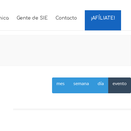
nica
Gente de SIE
Contacto
¡AFÍLIATE!
mes
semana
día
evento