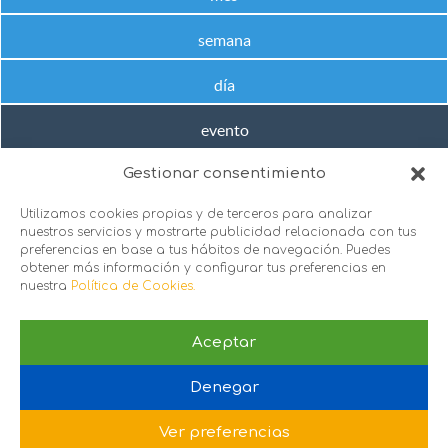
semana
día
evento
Gestionar consentimiento
No hay próximos eventos en este rango de fechas
Utilizamos cookies propias y de terceros para analizar
nuestros servicios y mostrarte publicidad relacionada con tus
preferencias en base a tus hábitos de navegación. Puedes
obtener más información y configurar tus preferencias en
nuestra
Política de Cookies.
Aceptar
sie@sie.org.es
Denegar
C/ Santa Engracia 151, 1º puerta 2 y 3, 28003. Madrid
Política de Privacidad
 |
Política de Cookies
Ver preferencias