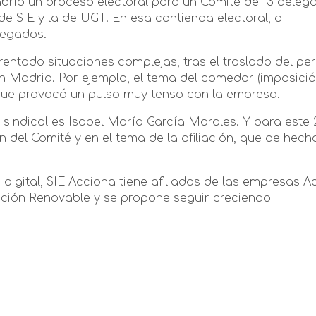
abrió un proceso electoral para un Comité de 13 deleg
de SIE y la de UGT. En esa contienda electoral, a
legados.
rentado situaciones complejas, tras el traslado del pe
 Madrid. Por ejemplo, el tema del comedor (imposició
que provocó un pulso muy tenso con la empresa.
sindical es Isabel María García Morales. Y para este 
 del Comité y en el tema de la afiliación, que de hech
 digital, SIE Acciona tiene afiliados de las empresas A
ción Renovable y se propone seguir creciendo